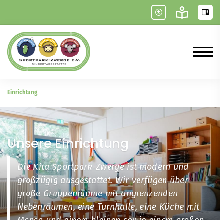
Einrichtung
Unsere Einrichtung
Die Kita Sportpark-Zwerge ist modern und
großzügig ausgestattet. Wir verfügen über
große Gruppenräume mit angrenzenden
Nebenräumen, eine Turnhalle, eine Küche mit